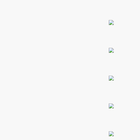
PROMO 2X1
ones
CONTÁCTENOS
gora
SIGUENOS EN REDES
pota |
Entérate de ofertas exclusivas, nuevos productos, sorteos
tra tu
y más.
a Store
ales