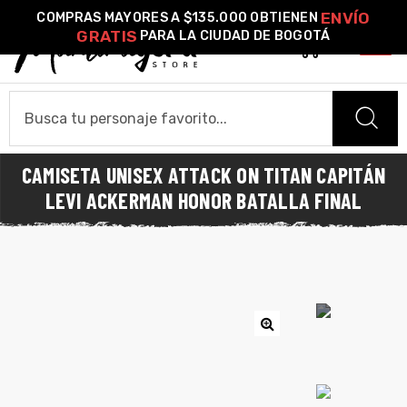
ENVÍO
COMPRAS MAYORES A $135.000 OBTIENEN
GRATIS
PARA LA CIUDAD DE BOGOTÁ
0
o –
CAMISETA UNISEX ATTACK ON TITAN CAPITÁN
| Guía
HOME
LEVI ACKERMAN HONOR BATALLA FINAL
re
CAMISETAS
de
gora
Camiseta Estándar
Camiseta Premium
Ver Todas
Algodón
OTROS PRODUCTOS
ágora
Pines Metálicos Esmaltados
Stickers
Cartas Pokémon Diseños Fan Art
Funko Pop!
Buzos
🔍
COLECCIONES