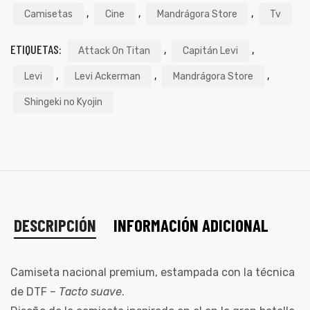
,
,
,
Camisetas
Cine
Mandrágora Store
Tv
ETIQUETAS:
,
,
Attack On Titan
Capitán Levi
,
,
,
Levi
Levi Ackerman
Mandrágora Store
Shingeki no Kyojin
DESCRIPCIÓN
INFORMACIÓN ADICIONAL
Camiseta nacional premium, estampada con la técnica
de DTF –
Tacto suave
.