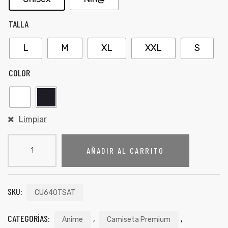
TALLA
L
M
XL
XXL
S
COLOR
Limpiar
AÑADIR AL CARRITO
SKU:
CU640TSAT
CATEGORÍAS:
,
,
Anime
Camiseta Premium