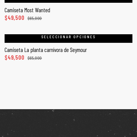
Camiseta Most Wanted
$
49,500
$
65,000
SELECCIONAR OPCIONES
Camiseta La planta carnívora de Seymour
$
49,500
$
65,000