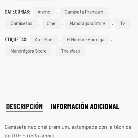
CATEGORÍAS:
,
,
Anime
Camiseta Premium
,
,
,
Camisetas
Cine
Mandrágora Store
Tv
ETIQUETAS:
,
,
Ant-Man
El Hombre Hormiga
,
Mandrágora Store
The Wasp
DESCRIPCIÓN
INFORMACIÓN ADICIONAL
Camiseta nacional premium, estampada con la técnica
de DTF –
Tacto suave
.