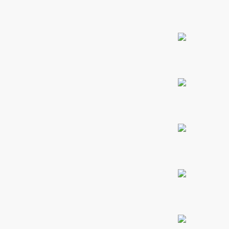
PROMO 2X1
ones
CONTÁCTENOS
gora
SIGUENOS EN REDES
pota |
Entérate de ofertas exclusivas, nuevos productos, sorteos
tra tu
y más.
a Store
ales