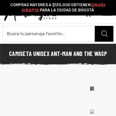
ENVÍO
COMPRAS MAYORES A $135.000 OBTIENEN
GRATIS
PARA LA CIUDAD DE BOGOTÁ
0
o –
| Guía
CAMISETA UNISEX ANT-MAN AND THE WASP
HOME
re
CAMISETAS
de
gora
Camiseta Estándar
Camiseta Premium
Ver Todas
Algodón
OTROS PRODUCTOS
ágora
Pines Metálicos Esmaltados
Stickers
Cartas Pokémon Diseños Fan Art
Funko Pop!
Buzos
COLECCIONES