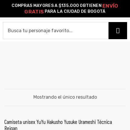
ENVÍO
COMPRAS MAYORES A $135.000 OBTIENEN
0
GRATIS
PARA LA CIUDAD DE BOGOTÁ
o –
YUSUKE TÉCNICA REIGAN
HOME
| Guía
re
CAMISETAS
de
Camiseta Estándar
Camiseta Premium
Ver Todas
gora
OTROS PRODUCTOS
Algodón
Mostrando el único resultado
Pines Metálicos Esmaltados
Stickers
Cartas Pokémon Diseños Fan Art
Funko Pop!
Buzos
ágora
COLECCIONES
SELECCIONAR OPCIONES
Camiseta unisex YuYu Hakusho Yusuke Urameshi Técnica
PROMO 2X1
Reigan