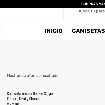
COMPRAS MAY
o –
INICIO
CAMISETAS
| Guía
re
de
gora
os
Algodón
Mostrando el único resultado
ágora
Camiseta unisex Demon Slayer
SELECCIONAR OPCIONES
Mitsuri, Uzui y Obanai
ones
$
52,000