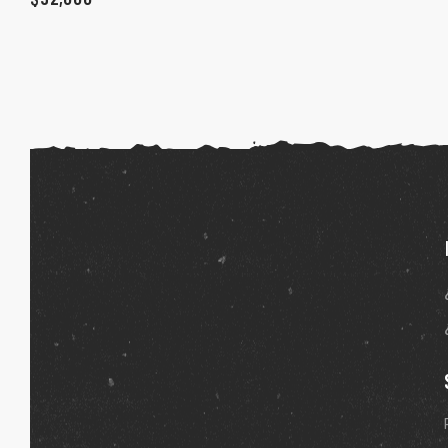
ones
gora
pota |
tra tu
a Store
ales