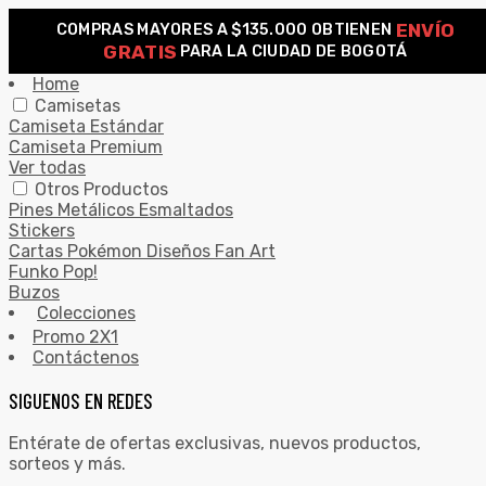
ENVÍO
COMPRAS MAYORES A $135.000 OBTIENEN
0
GRATIS
PARA LA CIUDAD DE BOGOTÁ
Search for:
SEARCH
Home
Camisetas
Camiseta Estándar
Camiseta Premium
Ver todas
Otros Productos
Pines Metálicos Esmaltados
Stickers
Cartas Pokémon Diseños Fan Art
Funko Pop!
Buzos
Colecciones
Promo 2X1
Contáctenos
SIGUENOS EN REDES
Entérate de ofertas exclusivas, nuevos productos,
sorteos y más.