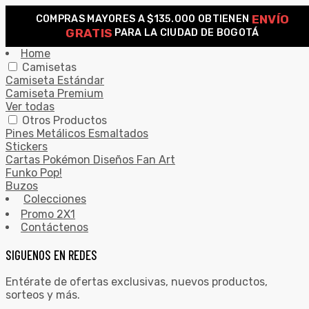
ENVÍO
COMPRAS MAYORES A $135.000 OBTIENEN
0
GRATIS
PARA LA CIUDAD DE BOGOTÁ
Search for:
SEARCH
Home
Camisetas
Camiseta Estándar
Camiseta Premium
Ver todas
Otros Productos
Pines Metálicos Esmaltados
Stickers
Cartas Pokémon Diseños Fan Art
Funko Pop!
Buzos
Colecciones
Promo 2X1
Contáctenos
SIGUENOS EN REDES
Entérate de ofertas exclusivas, nuevos productos,
sorteos y más.