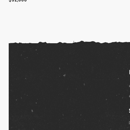
ones
gora
pota |
tra tu
a Store
ales