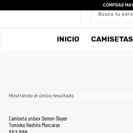
COMPRAS MAY
o –
INICIO
CAMISETAS
| Guía
re
de
gora
os
Algodón
Mostrando el único resultado
ágora
Camiseta unisex Demon Slayer
SELECCIONAR OPCIONES
Tomioka Hashira Mascaras
ones
$
52,000