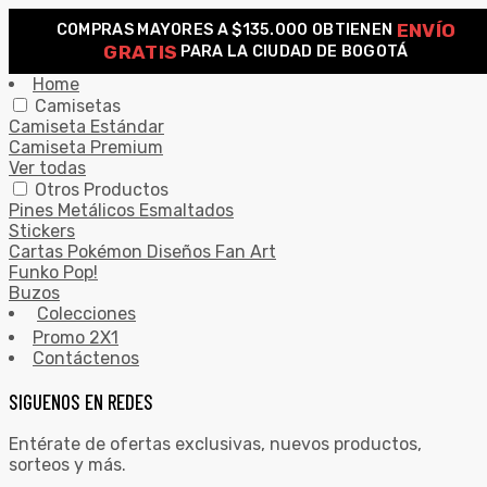
ENVÍO
COMPRAS MAYORES A $135.000 OBTIENEN
0
GRATIS
PARA LA CIUDAD DE BOGOTÁ
Search for:
SEARCH
Home
Camisetas
Camiseta Estándar
Camiseta Premium
Ver todas
Otros Productos
Pines Metálicos Esmaltados
Stickers
Cartas Pokémon Diseños Fan Art
Funko Pop!
Buzos
Colecciones
Promo 2X1
Contáctenos
SIGUENOS EN REDES
Entérate de ofertas exclusivas, nuevos productos,
sorteos y más.