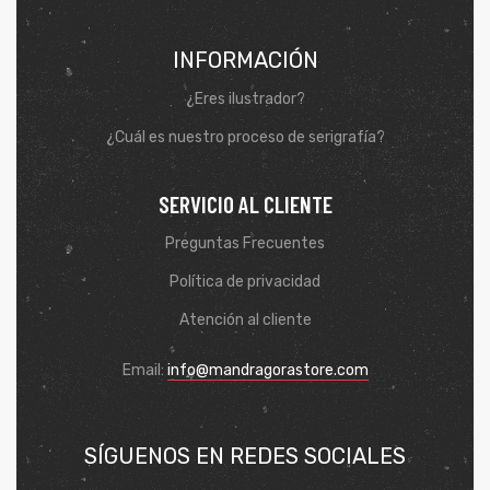
INFORMACIÓN
¿Eres ilustrador?
¿Cuál es nuestro proceso de serigrafía?
SERVICIO AL CLIENTE
Preguntas Frecuentes
Política de privacidad
Atención al cliente
de
Email:
info@mandragorastore.com
SÍGUENOS EN REDES SOCIALES