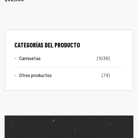
ones
CONTÁCTENOS
gora
SIGUENOS EN REDES
CATEGORÍAS DEL PRODUCTO
Entérate de ofertas exclusivas, nuevos productos, sorteos
pota |
y más.
tra tu
Camisetas
(1038)
Otros productos
(74)
a Store
ales