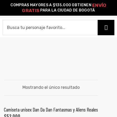
ENVÍO
COMPRAS MAYORES A $135.000 OBTIENEN
0
GRATIS
PARA LA CIUDAD DE BOGOTÁ
o –
SEIKO AYASE
HOME
| Guía
re
CAMISETAS
de
Camiseta Estándar
Camiseta Premium
Ver Todas
gora
OTROS PRODUCTOS
Algodón
Mostrando el único resultado
Pines Metálicos Esmaltados
Stickers
Cartas Pokémon Diseños Fan Art
Funko Pop!
Buzos
ágora
COLECCIONES
SELECCIONAR OPCIONES
Camiseta unisex Dan Da Dan Fantasmas y Aliens Reales
PROMO 2X1
$
52,000