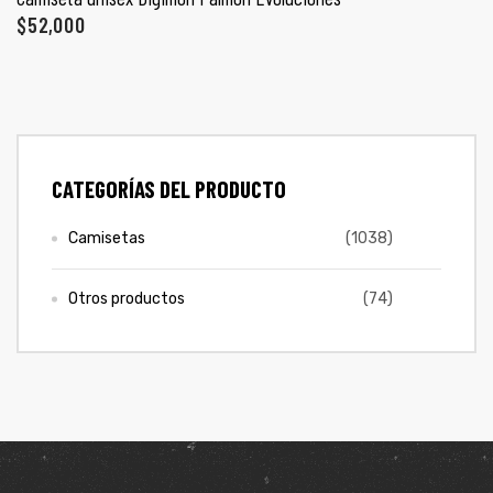
PROMO 2X1
ones
$
52,000
CONTÁCTENOS
gora
SIGUENOS EN REDES
pota |
CATEGORÍAS DEL PRODUCTO
Entérate de ofertas exclusivas, nuevos productos, sorteos
tra tu
y más.
Camisetas
(1038)
Otros productos
(74)
a Store
ales