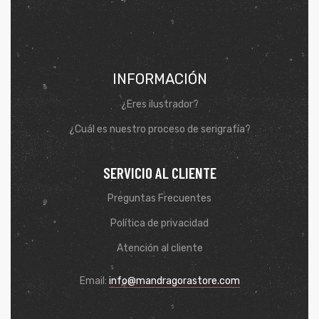
INFORMACIÓN
¿Eres ilustrador?
¿Cuál es nuestro proceso de serigrafía?
SERVICIO AL CLIENTE
Preguntas Frecuentes
de
Política de privacidad
Atención al cliente
Email:
info@mandragorastore.com