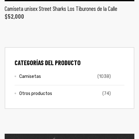
ones
Camiseta unisex Street Sharks Los Tiburones de la Calle
CONTÁCTENOS
$
52,000
gora
SIGUENOS EN REDES
Entérate de ofertas exclusivas, nuevos productos, sorteos
pota |
y más.
tra tu
CATEGORÍAS DEL PRODUCTO
Camisetas
(1038)
Otros productos
(74)
a Store
ales