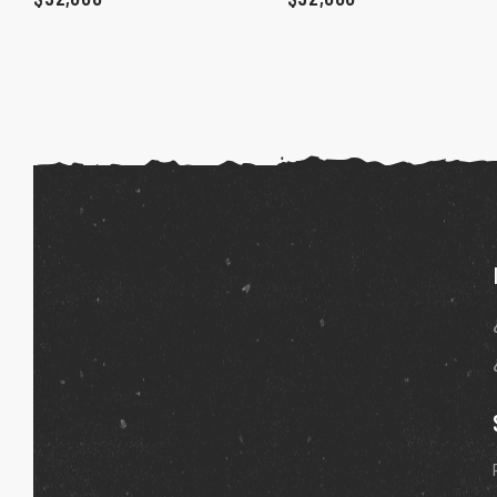
ones
gora
pota |
tra tu
a Store
ales