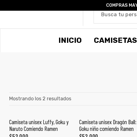
COMPRAS MAY
o –
INICIO
CAMISETAS
| Guía
re
de
gora
os
Algodón
Mostrando los 2 resultados
ágora
Camiseta unisex Luffy, Goku y
Camiseta unisex Dragón Ball:
SELECCIONAR OPCIONES
SELECCIONAR OPCIONES
Naruto Comiendo Ramen
Goku niño comiendo Ramen
ones
$
52,000
$
52,000