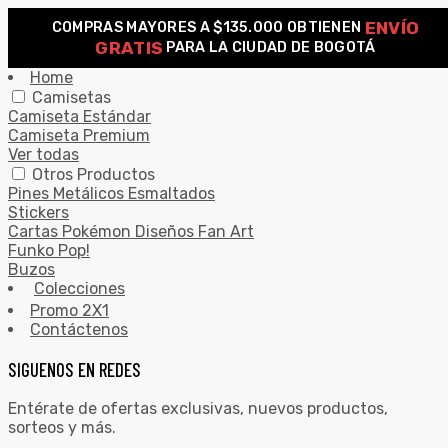
ENVÍO
COMPRAS MAYORES A $135.000 OBTIENEN
0
GRATIS
PARA LA CIUDAD DE BOGOTÁ
Search for:
SEARCH
Home
Camisetas
Camiseta Estándar
Camiseta Premium
Ver todas
Otros Productos
Pines Metálicos Esmaltados
Stickers
Cartas Pokémon Diseños Fan Art
Funko Pop!
Buzos
Colecciones
Promo 2X1
Contáctenos
SIGUENOS EN REDES
Entérate de ofertas exclusivas, nuevos productos,
sorteos y más.