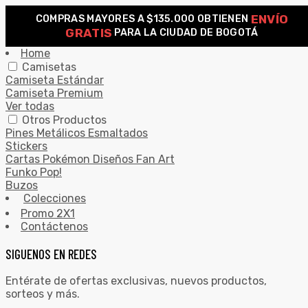
ENVÍO
COMPRAS MAYORES A $135.000 OBTIENEN
0
GRATIS
PARA LA CIUDAD DE BOGOTÁ
Search for:
SEARCH
Home
Camisetas
Camiseta Estándar
Camiseta Premium
Ver todas
Otros Productos
Pines Metálicos Esmaltados
Stickers
Cartas Pokémon Diseños Fan Art
Funko Pop!
Buzos
Colecciones
Promo 2X1
Contáctenos
SIGUENOS EN REDES
Entérate de ofertas exclusivas, nuevos productos,
sorteos y más.