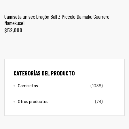
COLECCIONES
ones
SELECCIONAR OPCIONES
Camiseta unisex Dragón Ball Z Piccolo Daimaku Guerrero
PROMO 2X1
Namekusei
gora
$
52,000
CONTÁCTENOS
pota |
tra tu
SIGUENOS EN REDES
Entérate de ofertas exclusivas, nuevos productos, sorteos
CATEGORÍAS DEL PRODUCTO
y más.
Camisetas
(1038)
a Store
ales
Otros productos
(74)