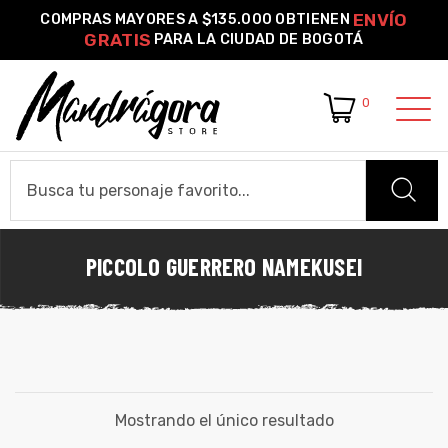
ENVÍO
COMPRAS MAYORES A $135.000 OBTIENEN
GRATIS
PARA LA CIUDAD DE BOGOTÁ
0
o –
| Guía
re
PICCOLO GUERRERO NAMEKUSEI
HOME
de
gora
Algodón
CAMISETAS
ágora
Camiseta Estándar
Camiseta Premium
Ver Todas
OTROS PRODUCTOS
Mostrando el único resultado
Pines Metálicos Esmaltados
Stickers
Cartas Pokémon Diseños Fan Art
Funko Pop!
Buzos