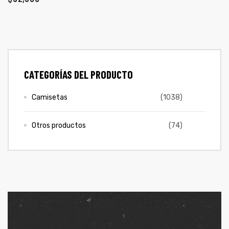
ones
CONTÁCTENOS
gora
SIGUENOS EN REDES
CATEGORÍAS DEL PRODUCTO
Entérate de ofertas exclusivas, nuevos productos, sorteos
pota |
y más.
tra tu
Camisetas
(1038)
Otros productos
(74)
a Store
ales