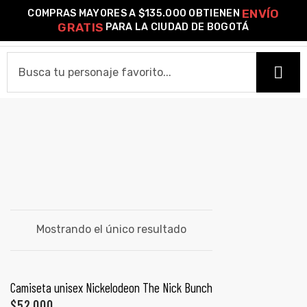
ENVÍO
COMPRAS MAYORES A $135.000 OBTIENEN
0
GRATIS
PARA LA CIUDAD DE BOGOTÁ
o –
OTTO ROCKET
HOME
| Guía
re
CAMISETAS
de
Camiseta Estándar
Camiseta Premium
Ver Todas
gora
OTROS PRODUCTOS
Algodón
Mostrando el único resultado
Pines Metálicos Esmaltados
Stickers
Cartas Pokémon Diseños Fan Art
Funko Pop!
Buzos
ágora
COLECCIONES
SELECCIONAR OPCIONES
Camiseta unisex Nickelodeon The Nick Bunch
PROMO 2X1
$
52,000