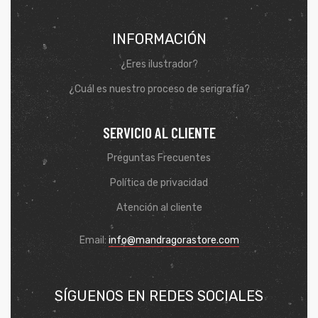
INFORMACIÓN
¿Eres ilustrador?
¿Cuál es nuestro proceso de serigrafía?
SERVICIO AL CLIENTE
Preguntas Frecuentes
Política de privacidad
Atención al cliente
de
Email:
info@mandragorastore.com
SÍGUENOS EN REDES SOCIALES