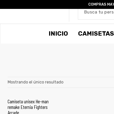
COMPRAS MAY
o –
INICIO
CAMISETAS
| Guía
re
de
gora
os
Algodón
Mostrando el único resultado
ágora
Camiseta unisex He-man
SELECCIONAR OPCIONES
remake Eternia Fighters
ones
Arcade