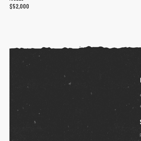
ones
$
52,000
gora
pota |
tra tu
a Store
ales