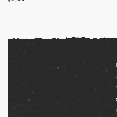
ones
gora
pota |
tra tu
a Store
ales