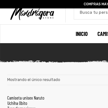
COMPRAS MAY
o –
INICIO
CAMI
| Guía
re
de
gora
os
Algodón
Mostrando el único resultado
ágora
Camiseta unisex Naruto
SELECCIONAR OPCIONES
Uchiha Obito
ones