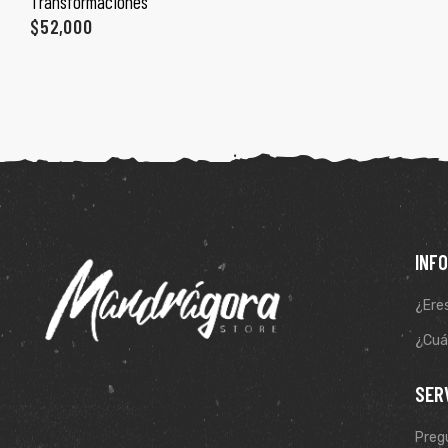
Transformaciones
ones
$
52,000
gora
pota |
tra tu
INF
a Store
¿Eres
ales
¿Cuál
SER
Preg