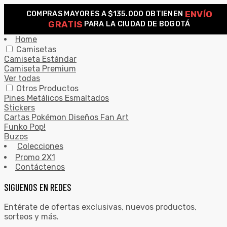
ENVÍO
COMPRAS MAYORES A $135.000 OBTIENEN
0
GRATIS
PARA LA CIUDAD DE BOGOTÁ
Search for:
SEARCH
Home
Camisetas
Camiseta Estándar
Camiseta Premium
Ver todas
Otros Productos
Pines Metálicos Esmaltados
Stickers
Cartas Pokémon Diseños Fan Art
Funko Pop!
Buzos
Colecciones
Promo 2X1
Contáctenos
SIGUENOS EN REDES
Entérate de ofertas exclusivas, nuevos productos,
sorteos y más.