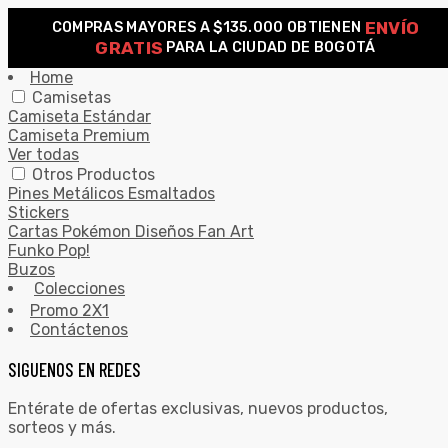
ENVÍO
COMPRAS MAYORES A $135.000 OBTIENEN
0
GRATIS
PARA LA CIUDAD DE BOGOTÁ
Search for:
SEARCH
Home
Camisetas
Camiseta Estándar
Camiseta Premium
Ver todas
Otros Productos
Pines Metálicos Esmaltados
Stickers
Cartas Pokémon Diseños Fan Art
Funko Pop!
Buzos
Colecciones
Promo 2X1
Contáctenos
SIGUENOS EN REDES
Entérate de ofertas exclusivas, nuevos productos,
sorteos y más.