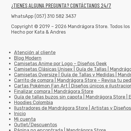
¿TIENES ALGUNA PREGUNTA? CONTÁCTANOS 24/7
WhatsApp (057) 310 582 3437
Copyright © 2019 – 2026 Mandrágora Store. Todos los
Hecho por Kata & Andres
Atención al cliente
Blog Modern
Camisetas Anime por Logo – Diseños Geek
Camisetas Clásicas Unisex | Guía de Tallas | Mandrág
Camisetas Oversize | Guía de Tallas y Medidas | Man
Carrito de compra | Mandrágora Store – Revisa tu pe
Cartas Pokémon Fan Art | Diseños únicos e ilustracio
Finalizar compra | Mandrágora Store
Guía de tallas buzos sin capota | Mandrágora Store | E
Hoodies Colombia
Ilustradores de Mandrágora Store | Artistas y Diseños
Inicio
Mi cuenta
Outlet/Descuentos
Página no encontrada | Mandrágora Store