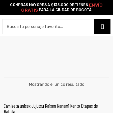
ENVÍO
COMPRAS MAYORES A $135.000 OBTIENEN
0
GRATIS
PARA LA CIUDAD DE BOGOTÁ
o –
NANAMI ETAPAS
HOME
| Guía
re
CAMISETAS
de
Camiseta Estándar
Camiseta Premium
Ver Todas
gora
OTROS PRODUCTOS
Algodón
Mostrando el único resultado
Pines Metálicos Esmaltados
Stickers
Cartas Pokémon Diseños Fan Art
Funko Pop!
Buzos
ágora
COLECCIONES
SELECCIONAR OPCIONES
Camiseta unisex Jujutsu Kaisen Nanami Kento Etapas de
PROMO 2X1
Batalla