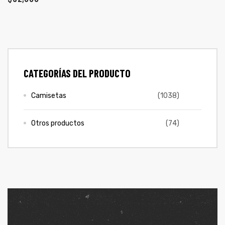
ones
CONTÁCTENOS
gora
SIGUENOS EN REDES
CATEGORÍAS DEL PRODUCTO
Entérate de ofertas exclusivas, nuevos productos, sorteos
pota |
y más.
tra tu
Camisetas
(1038)
Otros productos
(74)
a Store
ales