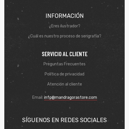
INFORMACIÓN
¿Eres ilustrador?
¿Cuál es nuestro proceso de serigrafía?
SERVICIO AL CLIENTE
Preguntas Frecuentes
Política de privacidad
Atención al cliente
de
Email:
info@mandragorastore.com
SÍGUENOS EN REDES SOCIALES