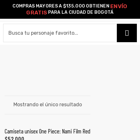
ENVÍO
COMPRAS MAYORES A $135.000 OBTIENEN
0
GRATIS
PARA LA CIUDAD DE BOGOTÁ
o –
NAMI
HOME
| Guía
re
CAMISETAS
de
Camiseta Estándar
Camiseta Premium
Ver Todas
gora
OTROS PRODUCTOS
Algodón
Mostrando el único resultado
Pines Metálicos Esmaltados
Stickers
Cartas Pokémon Diseños Fan Art
Funko Pop!
Buzos
ágora
COLECCIONES
SELECCIONAR OPCIONES
Camiseta unisex One Piece: Nami Film Red
PROMO 2X1
$
52,000