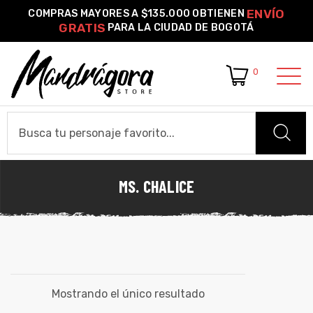
ENVÍO
COMPRAS MAYORES A $135.000 OBTIENEN
GRATIS
PARA LA CIUDAD DE BOGOTÁ
0
o –
| Guía
re
MS. CHALICE
HOME
de
gora
Algodón
CAMISETAS
ágora
Camiseta Estándar
Camiseta Premium
Ver Todas
OTROS PRODUCTOS
Mostrando el único resultado
Pines Metálicos Esmaltados
Stickers
Cartas Pokémon Diseños Fan Art
Funko Pop!
Buzos