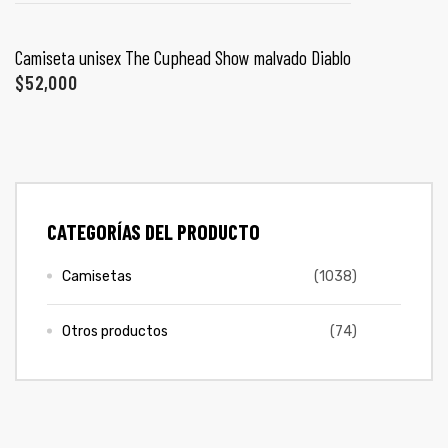
COLECCIONES
ones
SELECCIONAR OPCIONES
Camiseta unisex The Cuphead Show malvado Diablo
PROMO 2X1
$
52,000
gora
CONTÁCTENOS
pota |
tra tu
SIGUENOS EN REDES
CATEGORÍAS DEL PRODUCTO
Entérate de ofertas exclusivas, nuevos productos, sorteos
y más.
Camisetas
(1038)
a Store
ales
Otros productos
(74)