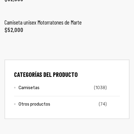
ones
SELECCIONAR OPCIONES
CONTÁCTENOS
Camiseta unisex Motorratones de Marte
gora
$
52,000
SIGUENOS EN REDES
Entérate de ofertas exclusivas, nuevos productos, sorteos
pota |
y más.
tra tu
CATEGORÍAS DEL PRODUCTO
Camisetas
(1038)
a Store
ales
Otros productos
(74)