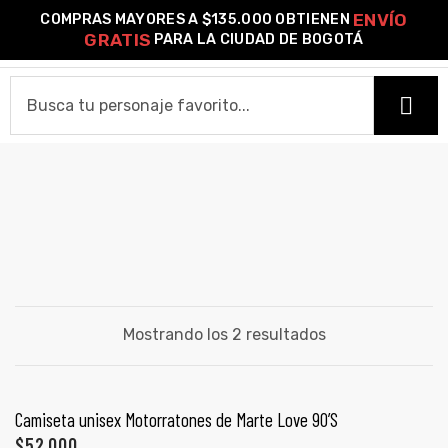
ENVÍO
COMPRAS MAYORES A $135.000 OBTIENEN
0
GRATIS
PARA LA CIUDAD DE BOGOTÁ
o –
MOTORATONES
HOME
| Guía
re
CAMISETAS
de
Camiseta Estándar
Camiseta Premium
Ver Todas
gora
OTROS PRODUCTOS
Algodón
Mostrando los 2 resultados
Pines Metálicos Esmaltados
Stickers
Cartas Pokémon Diseños Fan Art
Funko Pop!
Buzos
ágora
COLECCIONES
SELECCIONAR OPCIONES
Camiseta unisex Motorratones de Marte Love 90’S
PROMO 2X1
$
52,000