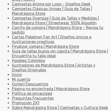
Camisetas Anime por Logo – Diseños Geek
Camisetas Clásicas Unisex | Guía de Tallas |
Mandrágora Store
Camisetas Oversize | Guía de Tallas y Medidas |
Mandrágora Store | Streetwear 100% Algodón
Carrito de compra | Mandrágora Store – Revisa tu
pedido
Cartas Pokémon Fan Art | Diseños únicos e
ilustraciones creativas
Finalizar compra | Mandrágora Store
Guía de tallas buzos sin capota | Mandrágora Store |
Encuentra tu talla ideal
Hoodies Colombia
Ilustradores de Mandrágora Store | Artistas y
Diseños Originales
Inicio
Mi cuenta
Outlet/Descuentos
Página no encontrada | Mandrágora Store
Política de privacidad
Preguntas Frecuentes
Promoción 2X1
Sobre Mandrágora Store | Camisetas y Cultura Geek