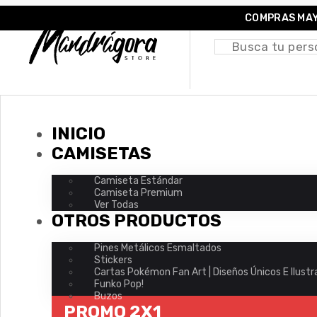
COMPRAS MAY
INICIO
CAMISETAS
Camiseta Estándar
Camiseta Premium
Ver Todas
OTROS PRODUCTOS
Pines Metálicos Esmaltados
Stickers
Cartas Pokémon Fan Art | Diseños Únicos E Ilust
Funko Pop!
Buzos
PROMO 2X1