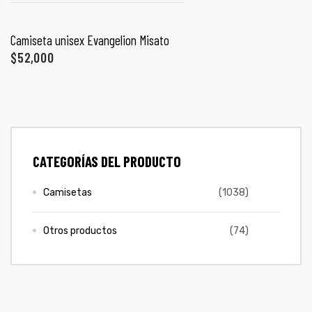
COLECCIONES
ones
SELECCIONAR OPCIONES
Camiseta unisex Evangelion Misato
PROMO 2X1
$
52,000
gora
CONTÁCTENOS
pota |
tra tu
SIGUENOS EN REDES
CATEGORÍAS DEL PRODUCTO
Entérate de ofertas exclusivas, nuevos productos, sorteos
y más.
Camisetas
(1038)
a Store
ales
Otros productos
(74)