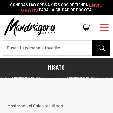
ENVÍO
COMPRAS MAYORES A $135.000 OBTIENEN
GRATIS
PARA LA CIUDAD DE BOGOTÁ
0
o –
| Guía
re
MISATO
HOME
de
gora
Algodón
CAMISETAS
ágora
Camiseta Estándar
Camiseta Premium
Ver Todas
OTROS PRODUCTOS
Mostrando el único resultado
Pines Metálicos Esmaltados
Stickers
Cartas Pokémon Diseños Fan Art
Funko Pop!
Buzos