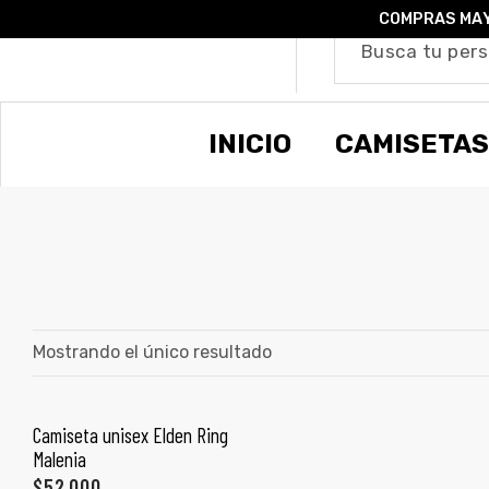
COMPRAS MAY
o –
INICIO
CAMISETAS
| Guía
re
de
gora
os
Algodón
Mostrando el único resultado
ágora
Camiseta unisex Elden Ring
SELECCIONAR OPCIONES
Malenia
ones
$
52,000