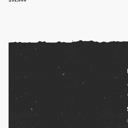
ones
gora
pota |
tra tu
a Store
ales