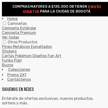
ENVÍO
COMPRAS MAYORES A $135.000 OBTIENEN
0
GRATIS
PARA LA CIUDAD DE BOGOTÁ
Search for:
SEARCH
Home
Camisetas
Camiseta Estándar
Camiseta Premium
Ver todas
Otros Productos
Pines Metálicos Esmaltados
Stickers
Cartas Pokémon Diseños Fan Art
Funko Pop!
Buzos
Colecciones
Promo 2X1
Contáctenos
SIGUENOS EN REDES
Entérate de ofertas exclusivas, nuevos productos,
sorteos y más.