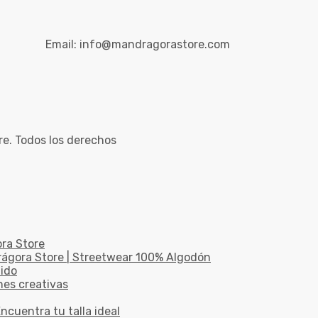
Email:
info@mandragorastore.com
e. Todos los derechos
ora Store
drágora Store | Streetwear 100% Algodón
dido
nes creativas
ncuentra tu talla ideal