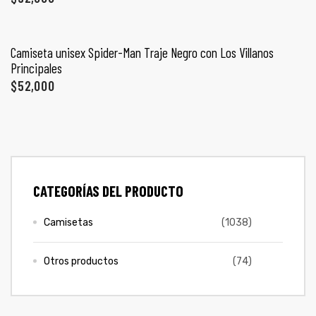
ones
SELECCIONAR OPCIONES
CONTÁCTENOS
Camiseta unisex Spider-Man Traje Negro con Los Villanos
gora
Principales
$
52,000
SIGUENOS EN REDES
Entérate de ofertas exclusivas, nuevos productos, sorteos
pota |
y más.
tra tu
CATEGORÍAS DEL PRODUCTO
a Store
Camisetas
(1038)
ales
Otros productos
(74)