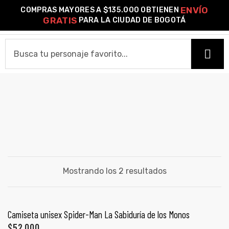
ENVÍO
COMPRAS MAYORES A $135.000 OBTIENEN
0
GRATIS
PARA LA CIUDAD DE BOGOTÁ
o –
LIZARD
HOME
| Guía
re
CAMISETAS
de
Camiseta Estándar
Camiseta Premium
Ver Todas
gora
OTROS PRODUCTOS
Algodón
Mostrando los 2 resultados
Pines Metálicos Esmaltados
Stickers
Cartas Pokémon Diseños Fan Art
Funko Pop!
Buzos
ágora
COLECCIONES
SELECCIONAR OPCIONES
Camiseta unisex Spider-Man La Sabiduría de los Monos
PROMO 2X1
$
52,000