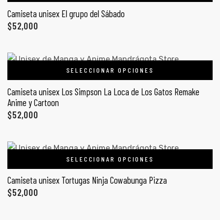
ones
Camiseta unisex El grupo del Sábado
CONTÁCTENOS
$
52,000
gora
SIGUENOS EN REDES
SELECCIONAR OPCIONES
Entérate de ofertas exclusivas, nuevos productos, sorteos
pota |
y más.
Camiseta unisex Los Simpson La Loca de Los Gatos Remake
tra tu
Anime y Cartoon
$
52,000
a Store
SELECCIONAR OPCIONES
ales
Camiseta unisex Tortugas Ninja Cowabunga Pizza
$
52,000