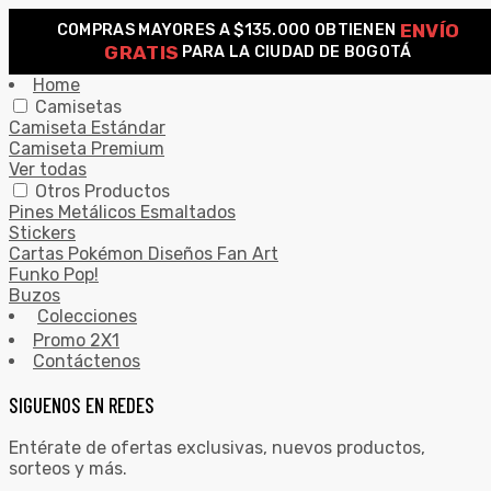
ENVÍO
COMPRAS MAYORES A $135.000 OBTIENEN
0
GRATIS
PARA LA CIUDAD DE BOGOTÁ
Search for:
SEARCH
Home
Camisetas
Camiseta Estándar
Camiseta Premium
Ver todas
Otros Productos
Pines Metálicos Esmaltados
Stickers
Cartas Pokémon Diseños Fan Art
Funko Pop!
Buzos
Colecciones
Promo 2X1
Contáctenos
SIGUENOS EN REDES
Entérate de ofertas exclusivas, nuevos productos,
sorteos y más.