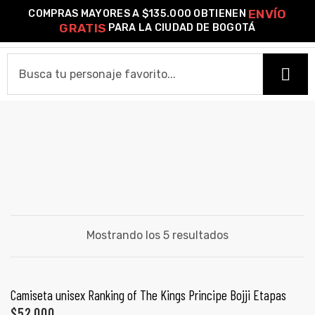
ENVÍO
COMPRAS MAYORES A $135.000 OBTIENEN
0
GRATIS
PARA LA CIUDAD DE BOGOTÁ
o –
KAGE
HOME
| Guía
re
CAMISETAS
de
Camiseta Estándar
Camiseta Premium
Ver Todas
gora
OTROS PRODUCTOS
Algodón
Mostrando los 5 resultados
Pines Metálicos Esmaltados
Stickers
Cartas Pokémon Diseños Fan Art
Funko Pop!
Buzos
ágora
COLECCIONES
SELECCIONAR OPCIONES
Camiseta unisex Ranking of The Kings Principe Bojji Etapas
PROMO 2X1
$
52,000