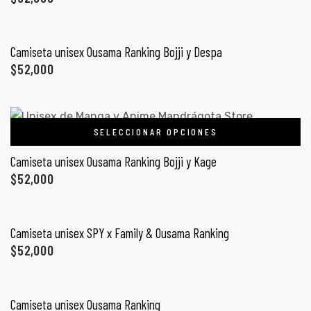
ones
SELECCIONAR OPCIONES
CONTÁCTENOS
Camiseta unisex Ousama Ranking Bojji y Despa
gora
$
52,000
SIGUENOS EN REDES
Entérate de ofertas exclusivas, nuevos productos, sorteos
pota |
y más.
tra tu
SELECCIONAR OPCIONES
Camiseta unisex Ousama Ranking Bojji y Kage
$
52,000
SELECCIONAR OPCIONES
a Store
ales
Camiseta unisex SPY x Family & Ousama Ranking
$
52,000
SELECCIONAR OPCIONES
Camiseta unisex Ousama Ranking