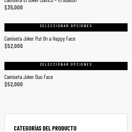
ones
$
35,000
CONTÁCTENOS
gora
SELECCIONAR OPCIONES
SIGUENOS EN REDES
Camiseta Joker Put On a Happy Face
$
52,000
Entérate de ofertas exclusivas, nuevos productos, sorteos
pota |
y más.
tra tu
SELECCIONAR OPCIONES
Camiseta Joker Duo Face
$
52,000
a Store
ales
CATEGORÍAS DEL PRODUCTO