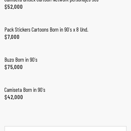
PROMO 2X1
ones
$
52,000
AÑADIR AL CARRITO
CONTÁCTENOS
gora
Pack Stickers Cartoons Born in 90´s x 8 Und.
$
7,000
SIGUENOS EN REDES
pota |
SELECCIONAR OPCIONES
Entérate de ofertas exclusivas, nuevos productos, sorteos
tra tu
Buzo Born in 90´s
y más.
$
75,000
SELECCIONAR OPCIONES
Camiseta Born in 90´s
a Store
$
42,000
ales