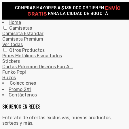
ENVÍO
COMPRAS MAYORES A $135.000 OBTIENEN
0
GRATIS
PARA LA CIUDAD DE BOGOTÁ
Search for:
SEARCH
Home
Camisetas
Camiseta Estándar
Camiseta Premium
Ver todas
Otros Productos
Pines Metálicos Esmaltados
Stickers
Cartas Pokémon Diseños Fan Art
Funko Pop!
Buzos
Colecciones
Promo 2X1
Contáctenos
SIGUENOS EN REDES
Entérate de ofertas exclusivas, nuevos productos,
sorteos y más.