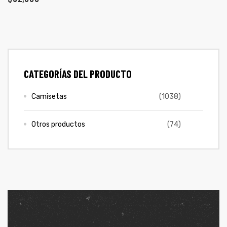
ones
CONTÁCTENOS
gora
SIGUENOS EN REDES
CATEGORÍAS DEL PRODUCTO
Entérate de ofertas exclusivas, nuevos productos, sorteos
pota |
y más.
tra tu
Camisetas
(1038)
Otros productos
(74)
a Store
ales