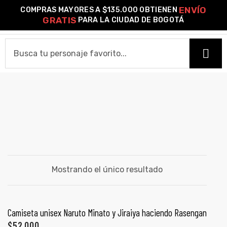
ENVÍO
COMPRAS MAYORES A $135.000 OBTIENEN
0
GRATIS
PARA LA CIUDAD DE BOGOTÁ
o –
JIRAIYA HOKAGE
HOME
| Guía
re
CAMISETAS
de
Camiseta Estándar
Camiseta Premium
Ver Todas
gora
OTROS PRODUCTOS
Algodón
Mostrando el único resultado
Pines Metálicos Esmaltados
Stickers
Cartas Pokémon Diseños Fan Art
Funko Pop!
Buzos
ágora
COLECCIONES
SELECCIONAR OPCIONES
Camiseta unisex Naruto Minato y Jiraiya haciendo Rasengan
PROMO 2X1
$
52,000