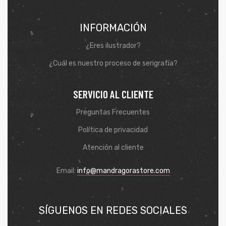
INFORMACIÓN
¿Eres ilustrador?
¿Cuál es nuestro proceso de serigrafía?
SERVICIO AL CLIENTE
Preguntas Frecuentes
Política de privacidad
Atención al cliente
de
Email:
info@mandragorastore.com
SÍGUENOS EN REDES SOCIALES