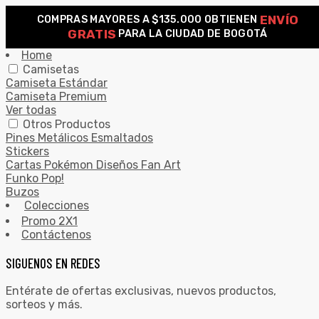
ENVÍO
COMPRAS MAYORES A $135.000 OBTIENEN
0
GRATIS
PARA LA CIUDAD DE BOGOTÁ
Search for:
SEARCH
Home
Camisetas
Camiseta Estándar
Camiseta Premium
Ver todas
Otros Productos
Pines Metálicos Esmaltados
Stickers
Cartas Pokémon Diseños Fan Art
Funko Pop!
Buzos
Colecciones
Promo 2X1
Contáctenos
SIGUENOS EN REDES
Entérate de ofertas exclusivas, nuevos productos,
sorteos y más.