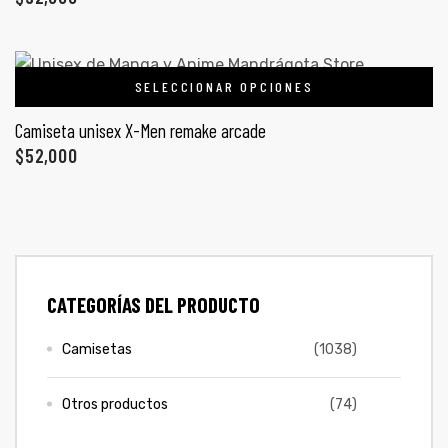
ones
CONTÁCTENOS
gora
SELECCIONAR OPCIONES
SIGUENOS EN REDES
Camiseta unisex X-Men remake arcade
$
52,000
Entérate de ofertas exclusivas, nuevos productos, sorteos
pota |
y más.
tra tu
CATEGORÍAS DEL PRODUCTO
a Store
ales
Camisetas
(1038)
Otros productos
(74)