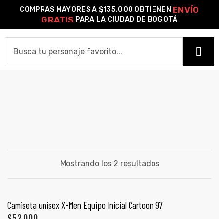
ENVÍO
COMPRAS MAYORES A $135.000 OBTIENEN
0
GRATIS
PARA LA CIUDAD DE BOGOTÁ
o –
JEAN GREY
HOME
| Guía
re
CAMISETAS
de
Camiseta Estándar
Camiseta Premium
Ver Todas
gora
OTROS PRODUCTOS
Algodón
Mostrando los 2 resultados
Pines Metálicos Esmaltados
Stickers
Cartas Pokémon Diseños Fan Art
Funko Pop!
Buzos
ágora
COLECCIONES
SELECCIONAR OPCIONES
Camiseta unisex X-Men Equipo Inicial Cartoon 97
PROMO 2X1
$
52,000