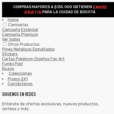
ENVÍO
COMPRAS MAYORES A $135.000 OBTIENEN
0
GRATIS
PARA LA CIUDAD DE BOGOTÁ
Search for:
SEARCH
Home
Camisetas
Camiseta Estándar
Camiseta Premium
Ver todas
Otros Productos
Pines Metálicos Esmaltados
Stickers
Cartas Pokémon Diseños Fan Art
Funko Pop!
Buzos
Colecciones
Promo 2X1
Contáctenos
SIGUENOS EN REDES
Entérate de ofertas exclusivas, nuevos productos,
sorteos y más.