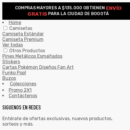
ENVÍO
COMPRAS MAYORES A $135.000 OBTIENEN
0
GRATIS
PARA LA CIUDAD DE BOGOTÁ
Search for:
SEARCH
Home
Camisetas
Camiseta Estándar
Camiseta Premium
Ver todas
Otros Productos
Pines Metálicos Esmaltados
Stickers
Cartas Pokémon Diseños Fan Art
Funko Pop!
Buzos
Colecciones
Promo 2X1
Contáctenos
SIGUENOS EN REDES
Entérate de ofertas exclusivas, nuevos productos,
sorteos y más.