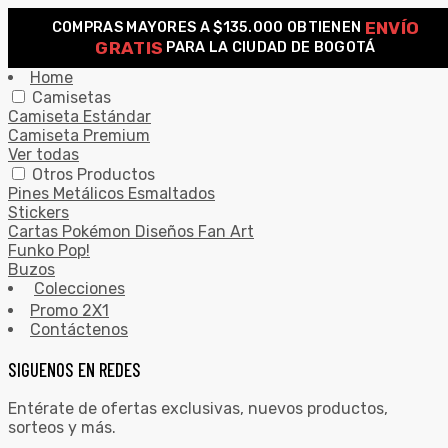
ENVÍO
COMPRAS MAYORES A $135.000 OBTIENEN
0
GRATIS
PARA LA CIUDAD DE BOGOTÁ
Search for:
SEARCH
Home
Camisetas
Camiseta Estándar
Camiseta Premium
Ver todas
Otros Productos
Pines Metálicos Esmaltados
Stickers
Cartas Pokémon Diseños Fan Art
Funko Pop!
Buzos
Colecciones
Promo 2X1
Contáctenos
SIGUENOS EN REDES
Entérate de ofertas exclusivas, nuevos productos,
sorteos y más.