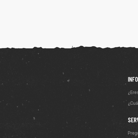
ones
gora
pota |
tra tu
INF
¿Eres
a Store
ales
¿Cuál
SER
Preg