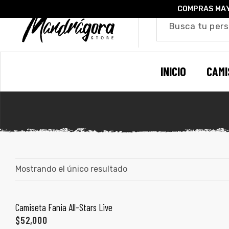
COMPRAS MAY
o –
INICIO
CAMI
| Guía
re
de
gora
os
Algodón
Mostrando el único resultado
ágora
Camiseta Fania All-Stars Live
SELECCIONAR OPCIONES
ones
$
52,000