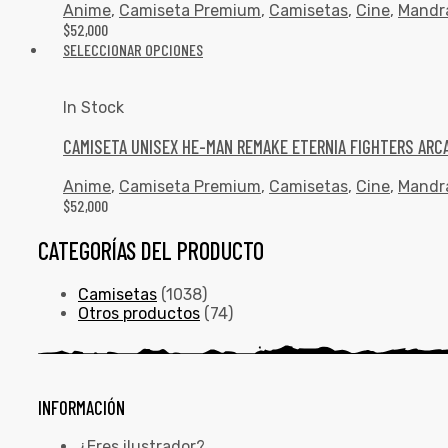
Anime
,
Camiseta Premium
,
Camisetas
,
Cine
,
Mandr
$
52,000
SELECCIONAR OPCIONES
In Stock
CAMISETA UNISEX HE-MAN REMAKE ETERNIA FIGHTERS ARC
Anime
,
Camiseta Premium
,
Camisetas
,
Cine
,
Mandr
$
52,000
CATEGORÍAS DEL PRODUCTO
Camisetas
(1038)
Otros productos
(74)
INFORMACIÓN
¿Eres ilustrador?