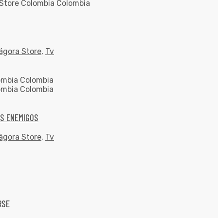
ágora Store
,
Tv
US ENEMIGOS
ágora Store
,
Tv
RSE