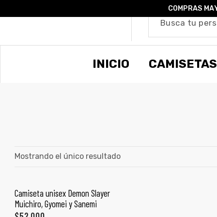
COMPRAS MAY
o –
INICIO
CAMISETAS
| Guía
re
de
gora
os
Algodón
Mostrando el único resultado
ágora
Camiseta unisex Demon Slayer
SELECCIONAR OPCIONES
Muichiro, Gyomei y Sanemi
ones
$
52,000