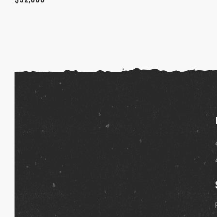
ones
gora
pota |
tra tu
a Store
ales