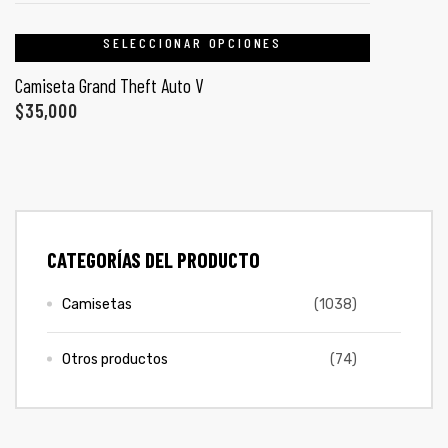
COLECCIONES
ones
SELECCIONAR OPCIONES
PROMO 2X1
Camiseta Grand Theft Auto V
gora
$
35,000
CONTÁCTENOS
pota |
tra tu
SIGUENOS EN REDES
Entérate de ofertas exclusivas, nuevos productos, sorteos
CATEGORÍAS DEL PRODUCTO
y más.
Camisetas
(1038)
a Store
ales
Otros productos
(74)