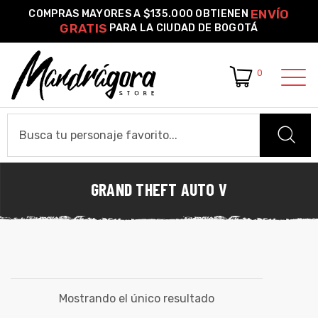
ENVÍO
COMPRAS MAYORES A $135.000 OBTIENEN
GRATIS
PARA LA CIUDAD DE BOGOTÁ
0
o –
| Guía
re
GRAND THEFT AUTO V
HOME
de
gora
Algodón
CAMISETAS
ágora
Camiseta Estándar
Camiseta Premium
Ver Todas
OTROS PRODUCTOS
Mostrando el único resultado
Pines Metálicos Esmaltados
Stickers
Cartas Pokémon Diseños Fan Art
Funko Pop!
Buzos