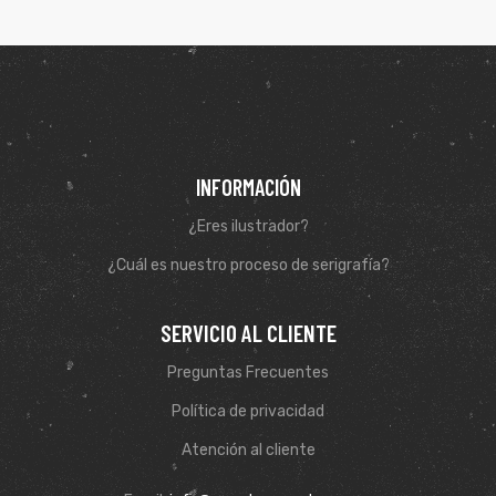
INFORMACIÓN
¿Eres ilustrador?
¿Cuál es nuestro proceso de serigrafía?
SERVICIO AL CLIENTE
de
Preguntas Frecuentes
Política de privacidad
Atención al cliente