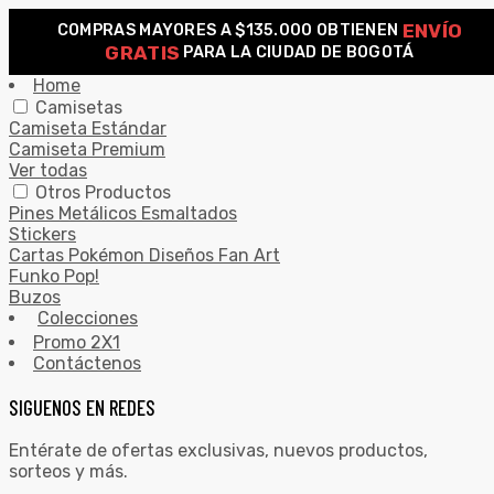
ENVÍO
COMPRAS MAYORES A $135.000 OBTIENEN
0
GRATIS
PARA LA CIUDAD DE BOGOTÁ
Search for:
SEARCH
Home
Camisetas
Camiseta Estándar
Camiseta Premium
Ver todas
Otros Productos
Pines Metálicos Esmaltados
Stickers
Cartas Pokémon Diseños Fan Art
Funko Pop!
Buzos
Colecciones
Promo 2X1
Contáctenos
SIGUENOS EN REDES
Entérate de ofertas exclusivas, nuevos productos,
sorteos y más.